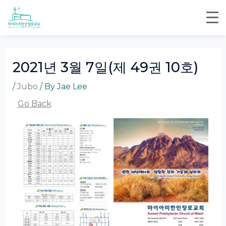
Skip
Post
to
navigation
content
2021년 3월 7일(제 49권 10호)
/
Jubo
/ By
Jae Lee
Go Back