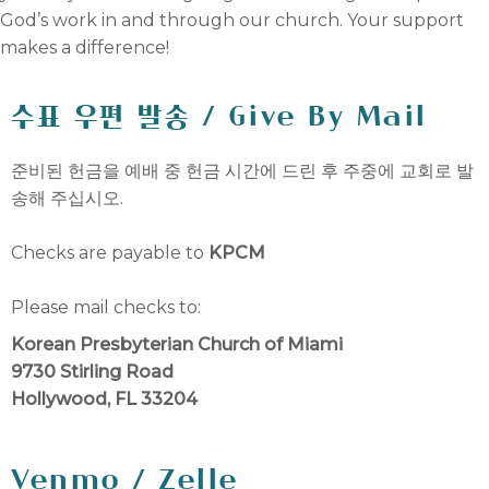
God’s work in and through our church. Your support
makes a difference!
수표 우편 발송 / Give By Mail
준비된 헌금을 예배 중 헌금 시간에 드린 후 주중에 교회로 발
송해 주십시오.
Checks are payable to
KPCM
Please mail checks to:
Korean Presbyterian Church of Miami
9730 Stirling Road
Hollywood, FL 33204
Venmo / Zelle