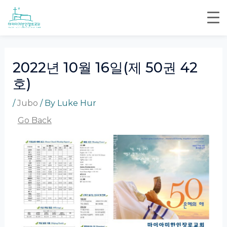
Skip
Post
to
navigation
content
2022년 10월 16일(제 50권 42
호)
/
Jubo
/ By
Luke Hur
Go Back