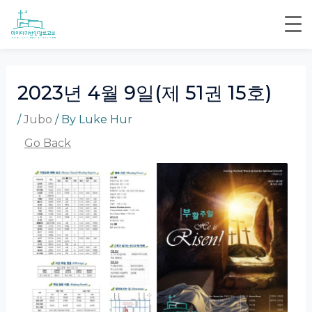
Skip
Post
to
navigation
content
2023년 4월 9일(제 51권 15호)
/
Jubo
/ By
Luke Hur
Go Back