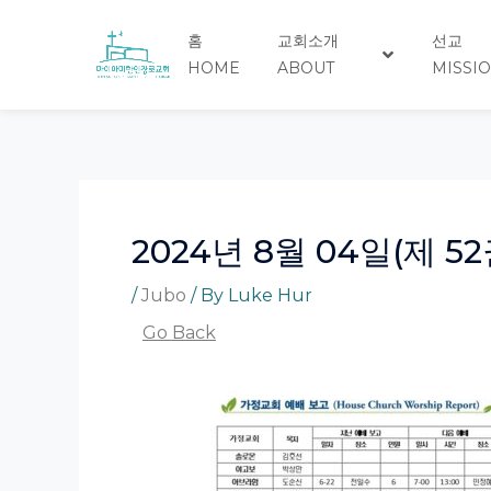
Skip
Post
to
navigation
홈
교회소개
선교
content
HOME
ABOUT
MISSI
2024년 8월 04일(제 52
/
Jubo
/ By
Luke Hur
Go Back