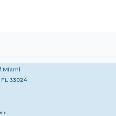
f Miami
, FL 33024
ami