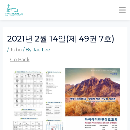
Skip
Post
to
navigation
content
2021년 2월 14일(제 49권 7호)
/
Jubo
/ By
Jae Lee
Go Back