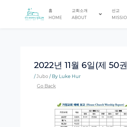
Skip
Post
to
navigation
홈
교회소개
선교
content
HOME
ABOUT
MISSI
2022년 11월 6일(제 50권
/
Jubo
/ By
Luke Hur
Go Back