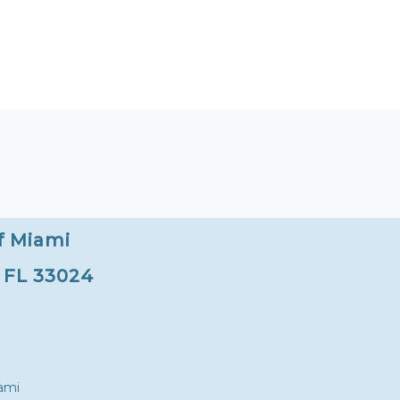
f Miami
, FL 33024
ami