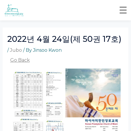
Skip
Post
to
navigation
content
2022년 4월 24일(제 50권 17호)
/
Jubo
/ By
Jinsoo Kwon
Go Back