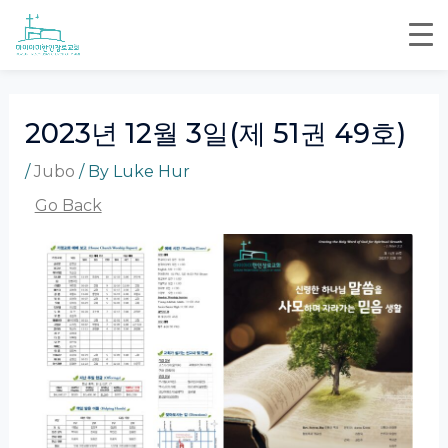
Skip
Post
to
navigation
content
2023년 12월 3일(제 51권 49호)
/
Jubo
/ By
Luke Hur
Go Back