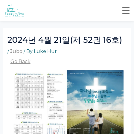
Skip
Post
to
navigation
content
2024년 4월 21일(제 52권 16호)
/
Jubo
/ By
Luke Hur
Go Back