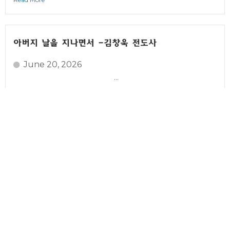
아버지 날을 지나면서 -김창욱 전도사
June 20, 2026
...
Read More
Leaning On The Everlasting Arms -권아론
목사
June 13, 2026
...
Read More
월드컵과 성육신 -김창욱 전도사-